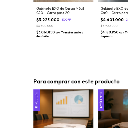
Gabinete EXO de Carga Móvil
Gabinete EXO de
C20 – Carro para 20
C40 – Carro par
Notebooks/Tablets + Recarga
Notebooks/Netbo
$3.223.000
$4.401.000
-
8
%
OFF
-
2
Simultánea
Sistema de Carg
$3.500.000
$5.900.000
$3.061.850
$4.180.950
con
Transferencia o
con
Tr
depósito
depósito
Para comprar con este producto
Envío gratis
Envío gratis