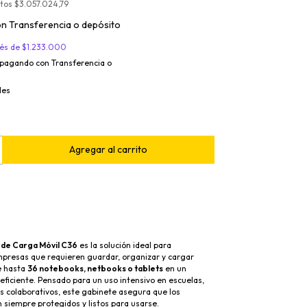
stos
$3.057.024,79
on
Transferencia o depósito
rés de
$1.233.000
pagando con Transferencia o
les
de Carga Móvil C36
es la solución ideal para
empresas que requieren guardar, organizar y cargar
e hasta
36 notebooks, netbooks o tablets
en un
eficiente. Pensado para un uso intensivo en escuelas,
os colaborativos, este gabinete asegura que los
n siempre protegidos y listos para usarse.