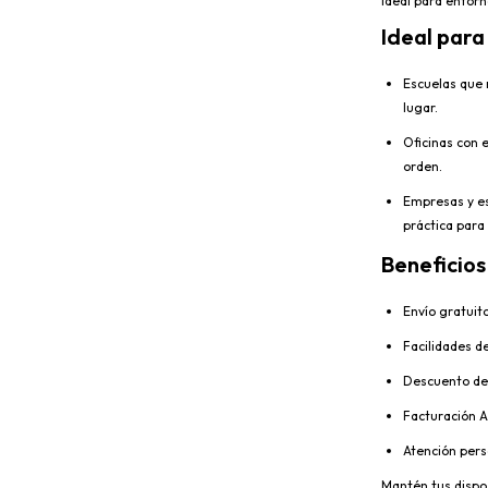
ideal para entorn
Ideal para
Escuelas que 
lugar.
Oficinas con 
orden.
Empresas y es
práctica para
Beneficios
Envío gratuito
Facilidades d
Descuento del
Facturación A
Atención pers
Mantén tus dispo