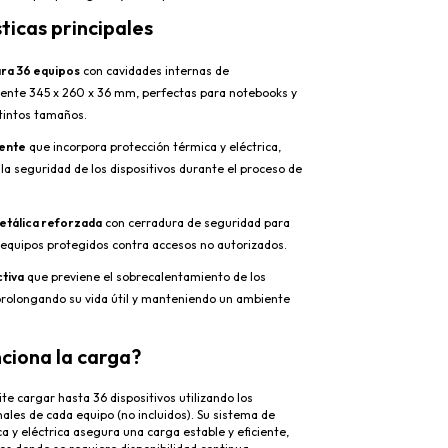
ticas principales
ra 36 equipos
con cavidades internas de
nte 345 x 260 x 36 mm, perfectas para notebooks y
stintos tamaños.
gente
que incorpora protección térmica y eléctrica,
la seguridad de los dispositivos durante el proceso de
etálica reforzada
con cerradura de seguridad para
equipos protegidos contra accesos no autorizados.
ctiva
que previene el sobrecalentamiento de los
 prolongando su vida útil y manteniendo un ambiente
ciona la carga?
te cargar hasta 36 dispositivos utilizando los
ales de cada equipo (no incluidos). Su sistema de
a y eléctrica asegura una carga estable y eficiente,