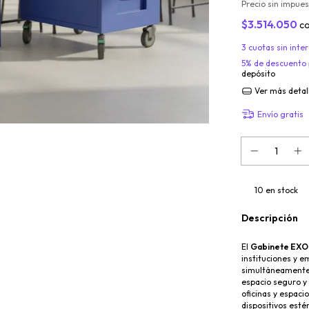
Precio sin impue
$3.514.050
c
3
cuotas sin inte
5% de descuento
depósito
Ver más detal
Envío gratis
10
en stock
Descripción
El
Gabinete EXO 
instituciones y 
simultáneament
espacio seguro y 
oficinas y espaci
dispositivos esté