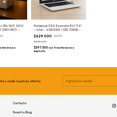
KJ-814 WiFi 1600
Notebook EXO Exomate R41 11.6”
HD 1280×800 –
– Intel – 4GB RAM / SSD 128GB –
Ideal estudio y trabajo diario
$629.000
OFF
-
4
%
OFF
$655.000
$597.550
nsferencia o
con
Transferencia o
depósito
te y recibí nuestras ofertas.
Contacto
Nuestro Blog