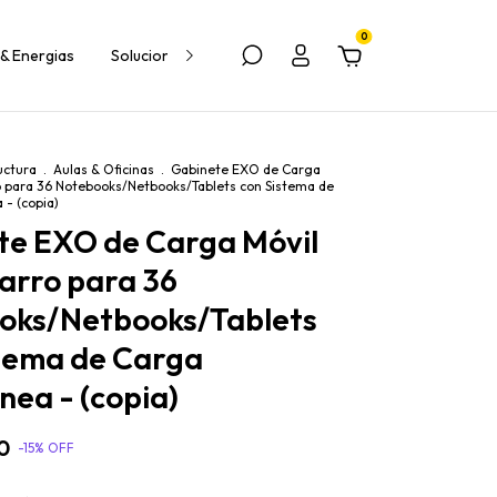
0
& Energias
Soluciones para escuelas y empresas
uctura
.
Aulas & Oficinas
.
Gabinete EXO de Carga
o para 36 Notebooks/Netbooks/Tablets con Sistema de
 - (copia)
te EXO de Carga Móvil
arro para 36
oks/Netbooks/Tablets
stema de Carga
nea - (copia)
0
-
15
%
OFF