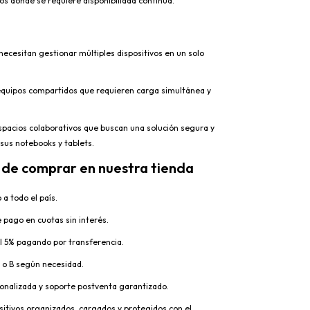
os donde se requiere disponibilidad continua.
necesitan gestionar múltiples dispositivos en un solo
equipos compartidos que requieren carga simultánea y
pacios colaborativos que buscan una solución segura y
 sus notebooks y tablets.
 de comprar en nuestra tienda
 a todo el país.
e pago en cuotas sin interés.
 5% pagando por transferencia.
 o B según necesidad.
onalizada y soporte postventa garantizado.
sitivos organizados, cargados y protegidos con el