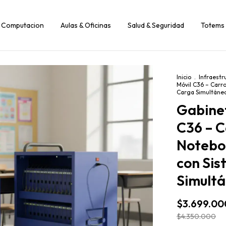
Computacion
Aulas & Oficinas
Salud & Seguridad
Totems 
Inicio
.
Infraestr
Móvil C36 – Carr
Carga Simultánea
Gabine
C36 – C
Notebo
con Si
Simultá
$3.699.00
$4.350.000