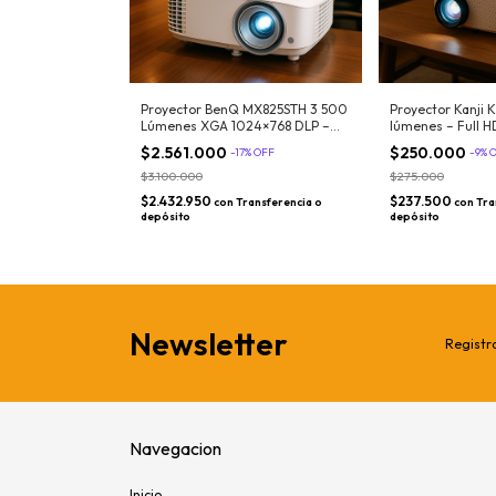
Proyector BenQ MX825STH 3 500
Proyector Kanji 
Lúmenes XGA 1024×768 DLP –
lúmenes – Full 
Instalación corta distancia / Sala
HDMI/USB/VGA
$2.561.000
$250.000
-
17
%
OFF
-
9
%
grande
$3.100.000
$275.000
$2.432.950
$237.500
con
Transferencia o
con
Tra
depósito
depósito
Newsletter
Registra
Navegacion
Inicio