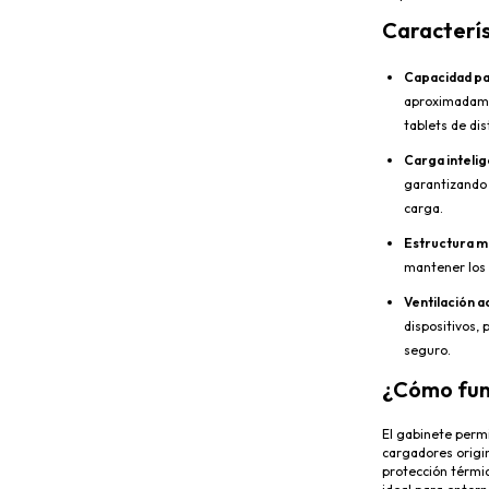
Caracterís
Capacidad pa
aproximadame
tablets de di
Carga inteli
garantizando 
carga.
Estructura m
mantener los 
Ventilación a
dispositivos,
seguro.
¿Cómo fun
El gabinete permi
cargadores origin
protección térmic