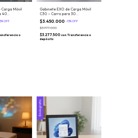
 Carga Móvil
Gabinete EXO de Carga Móvil
a 40
C30 – Carro para 30
oks/Tablets con
Notebooks/Netbooks/Tablets con
$3.450.000
5
%
OFF
-
13
%
OFF
a Simultánea
Sistema de Carga Simultánea
$3.977.000
$3.277.500
ansferencia o
con
Transferencia o
depósito
Envío gratis