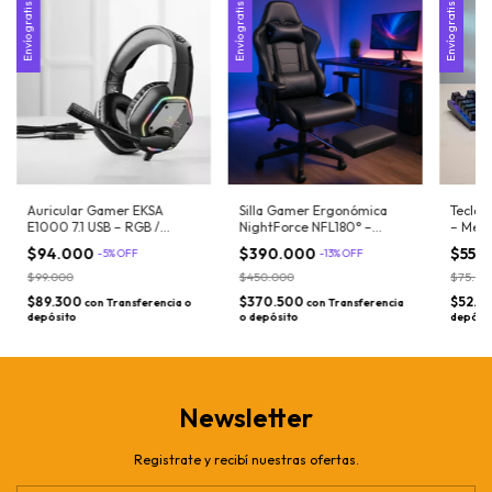
Envío gratis
Envío gratis
Envío gratis
Auricular Gamer EKSA
Silla Gamer Ergonómica
Tecla
E1000 7.1 USB – RGB /
NightForce NFL180° –
– Mec
micrófono con cancelación
Reclinable 180° con Apoya
Retroi
$94.000
$390.000
$55.
-
5
%
OFF
-
13
%
OFF
de ruido
Pies
Ghosti
Layout
$99.000
$450.000
$75.00
$89.300
$370.500
$52.2
con
Transferencia o
con
Transferencia
depósito
o depósito
depósi
Newsletter
Registrate y recibí nuestras ofertas.