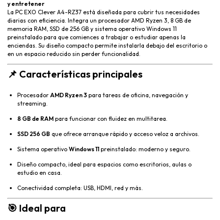
y entretener
La PC EXO Clever A4-RZ37 está diseñada para cubrir tus necesidades
diarias con eficiencia. Integra un procesador AMD Ryzen 3, 8 GB de
memoria RAM, SSD de 256 GB y sistema operativo Windows 11
preinstalado para que comiences a trabajar o estudiar apenas la
enciendas. Su diseño compacto permite instalarla debajo del escritorio o
en un espacio reducido sin perder funcionalidad.
📌
Características principales
Procesador
AMD Ryzen 3
para tareas de oficina, navegación y
streaming.
8 GB de RAM
para funcionar con fluidez en multitarea.
SSD 256 GB
que ofrece arranque rápido y acceso veloz a archivos.
Sistema operativo
Windows 11
preinstalado: moderno y seguro.
Diseño compacto, ideal para espacios como escritorios, aulas o
estudio en casa.
Conectividad completa: USB, HDMI, red y más.
🎯
Ideal para