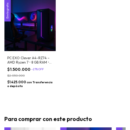
Envío gratis
PC EXO Clever A4-RZ74 –
AMD Ryzen 7 • 8 GB RAM •
SSD 480 GB • GeForce •
$1.500.000
-
27
%
OFF
Win11
$2.050.000
$1.425.000
con
Transferencia
o depósito
Para comprar con este producto