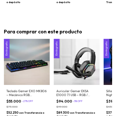
o depósito
o depósito
Transfe
Para comprar con este producto
Envío gratis
Envío gratis
Envío gratis
Teclado Gamer EXO MK806
Auricular Gamer EKSA
Silla 
– Mecánico RGB
E1000 7.1 USB – RGB /
NightF
Retroiluminado / Anti-
micrófono con cancelación
Reclin
$55.000
$94.000
$390
-
27
%
OFF
-
5
%
OFF
Ghosting / Panel metálico /
de ruido
Pies
Layout Español
$75.000
$99.000
$450.0
$52.250
$89.300
$370.
con
Transferencia o
con
Transferencia o