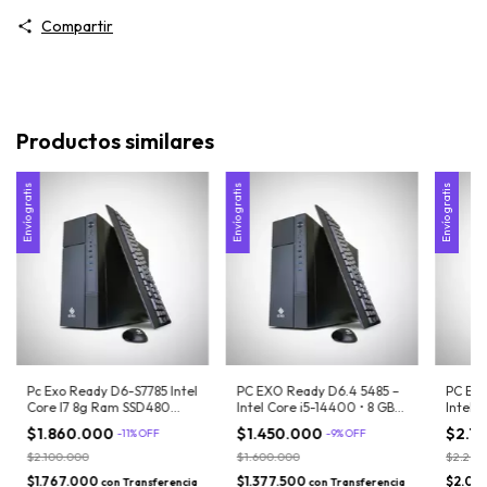
Compartir
Productos similares
Envío gratis
Envío gratis
Envío gratis
Pc Exo Ready D6-S7785 Intel
PC EXO Ready D6.4 5485 –
PC EXO
Core I7 8g Ram SSD480
Intel Core i5-14400 • 8 GB
Intel C
Win11
RAM • SSD 480 GB •
RAM • 
$1.860.000
$1.450.000
$2.1
-
11
%
OFF
-
9
%
OFF
Windows 11
Window
$2.100.000
$1.600.000
$2.250
$1.767.000
$1.377.500
$2.03
con
Transferencia
con
Transferencia