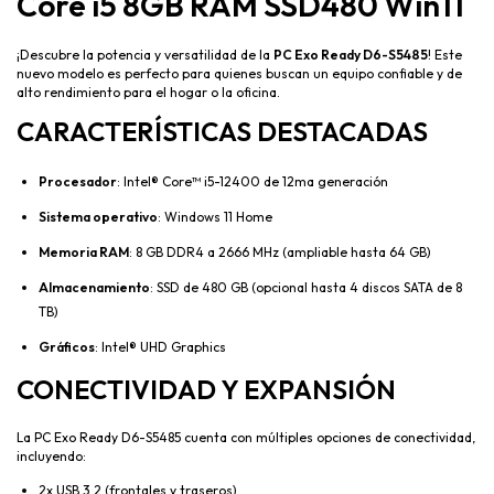
Core i5 8GB RAM SSD480 Win11
¡Descubre la potencia y versatilidad de la
PC Exo Ready D6-S5485
! Este
nuevo modelo es perfecto para quienes buscan un equipo confiable y de
alto rendimiento para el hogar o la oficina.
CARACTERÍSTICAS DESTACADAS
Procesador
: Intel® Core™ i5-12400 de 12ma generación
Sistema operativo
: Windows 11 Home
Memoria RAM
: 8 GB DDR4 a 2666 MHz (ampliable hasta 64 GB)
Almacenamiento
: SSD de 480 GB (opcional hasta 4 discos SATA de 8
TB)
Gráficos
: Intel® UHD Graphics
CONECTIVIDAD Y EXPANSIÓN
La PC Exo Ready D6-S5485 cuenta con múltiples opciones de conectividad,
incluyendo:
2x USB 3.2 (frontales y traseros)