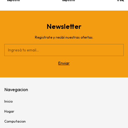
depósito
depósito
o depós
Newsletter
Registrate y recibí nuestras ofertas.
Navegacion
Inicio
Hogar
Computacion