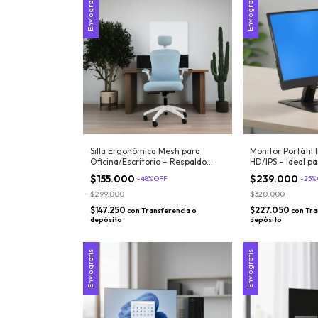
Envío gratis
Envío gratis
Silla Ergonómica Mesh para
Monitor Portátil 
Oficina/Escritorio – Respaldo
HD/IPS – Ideal pa
Transpirable y Ajustable
notebook, PC, co
$155.000
$239.000
-
48
%
OFF
-
25
%
$299.000
$320.000
$147.250
$227.050
con
Transferencia o
con
Tra
depósito
depósito
Envío gratis
Envío gratis