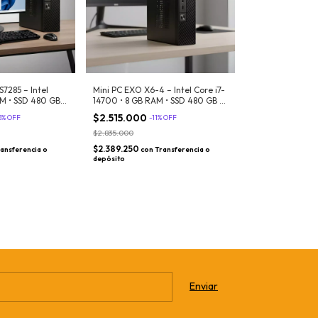
7285 – Intel
Mini PC EXO X6-4 – Intel Core i7-
AM • SSD 480 GB •
14700 • 8 GB RAM • SSD 480 GB •
Windows 11
Montaje VESA • Windows 11
$2.515.000
5
%
OFF
-
11
%
OFF
$2.835.000
$2.389.250
ansferencia o
con
Transferencia o
depósito