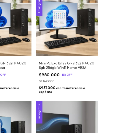
Envío gratis
y Gl-1382l N4020
Mini Pc Exo Bitsy Gl-s1382 N4020
esa
8gb 256gb Win11 Home VESA
$980.000
%
OFF
-
15
%
OFF
$1.149.000
$931.000
ansferencia o
con
Transferencia o
depósito
Envío gratis