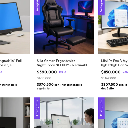
Envío gratis
Envío gratis
Ingnok 16” Full
Silla Gamer Ergonómica
Mini Pc Exo Bits
ra viaje,
NightForce NFL180° – Reclinable
8gb 128gb Con V
nsola (PS4/PS5)
180° con Apoya Pies
$390.000
$850.000
OFF
-
13
%
OFF
-
26
$450.000
$1.149.000
$370.500
$807.500
nsferencia o
con
Transferencia o
con
Tr
depósito
depósito
Envío gratis
Envío gratis