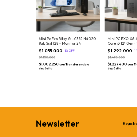
Mini Pc Exo Bitsy Gl-s1382 N4020
Mini PC EXO X6-S
8gb Ssd 128 + Monitor 24
Core i3 12ª Gen •
256 GB • Montaj
$1.055.000
$1.292.000
-
8
%
OFF
-
1
11
$1.150.000
$1.498.000
$1.002.250
$1.227.400
con
Transferencia o
con
Tr
depósito
depósito
Newsletter
Registra