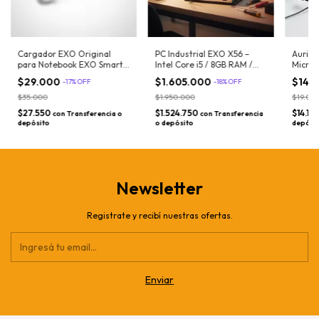
Cargador EXO Original
PC Industrial EXO X56 –
Auricu
para Notebook EXO Smart
Intel Core i5 / 8GB RAM /
Micróf
M33 / L33 / M37 / L37 – 12V
SSD 256GB – 2 RJ45 LAN
mm – A
$29.000
$1.605.000
$14.
-
17
%
OFF
-
18
%
OFF
2A
Gigabit – Entornos
PC y N
exigentes
$35.000
$1.950.000
$19.00
$27.550
$1.524.750
$14.15
con
Transferencia o
con
Transferencia
depósito
o depósito
depósi
Newsletter
Registrate y recibí nuestras ofertas.