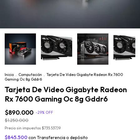
Inicio
.
Computación
.
Tarjeta De Video Gigabyte Radeon Rx 7600
Gaming Oc 8g Gddr6
Tarjeta De Video Gigabyte Radeon
Rx 7600 Gaming Oc 8g Gddr6
$890.000
-
29
%
OFF
$1.250.000
Precio sin impuestos
$735.537,19
$845.500
con
Transferencia o depósito